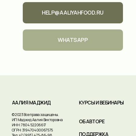
HELP@AALIYAHFOOD.RU
WHATSAPP
ААЛИЯ МАДЖИД
КУРСЫ И ВЕБИНАРЫ
© 2023 Все права защищены.
ИП Маджид Аалия Викторовна
ОБ АВТОРЕ
ИНН: 7804 52206617
ОГРН: 319470400067575
ПОДДЕРЖКА
Тел:
+7 (993) 475-86-98