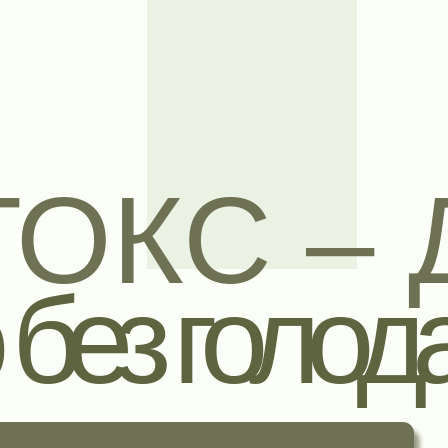
ОКС – Д
без голода
2300
КУПИТЬ