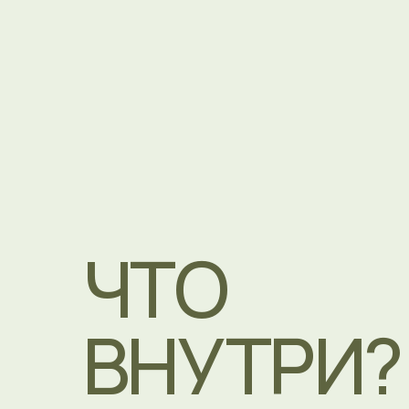
ВНУТРИ?
Конечно
понятная
теория
Шоты
которые бодрят не хуже, чем
кофе