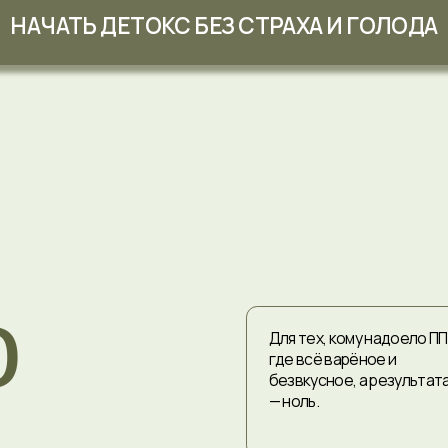
Для тех, кому надоело ПП,
где всё варёное и
безвкусное, а результата
— ноль.
Для тех, кто уже пробовал
голодать, чиститься,
детокситься — и устал