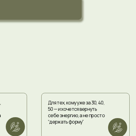
Для тех, кому уже за 30, 40,
50 — и хочется вернуть
себе энергию, а не просто
“держать форму”
Для женщин с ленивой
щитовидкой , туманом в
голове, чувствительным
ЖКТ и «хочу, но не могу».