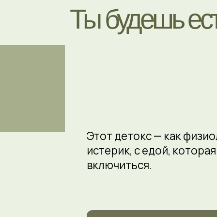
Этот детокс — как физиологи
истерик, с едой, которая де
включиться.
НАЧ