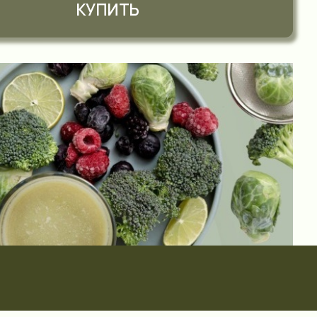
Весна — э
Когда уже
правильно
И наконец
организму