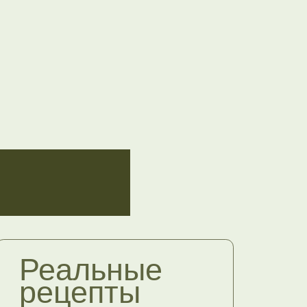
льные
епты
не требуют спирулины с
лендера за 40 тысяч
 без
тена,
очки,
ара
и паслёновых (по
у)