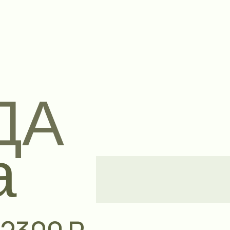
А
 Р.