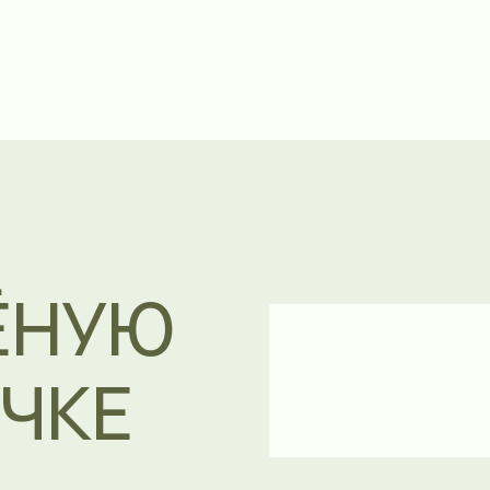
ЕНИЕ →
УЮ
Е