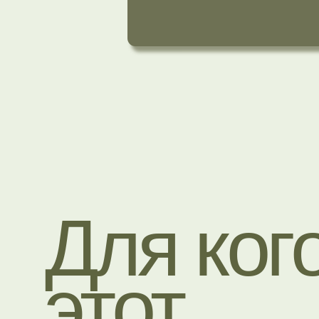
Для кого
этот
сборник?