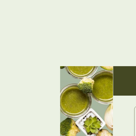
Реа
рец
которые 
Марса и б
Детокс
без
Всё
голода
глю
полноценные завтраки, обеды,
ужины и даже десерты
мол
сах
кофеина 
Супы,
максимум