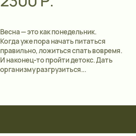
то как понедельник.
 пора начать питаться
, ложиться спать вовремя.
-то пройти детокс. Дать
 разгрузиться...