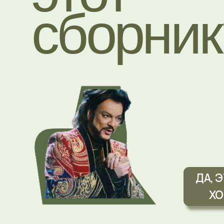
ДА, ЭТО 
ХОЧУ 
ЧТО