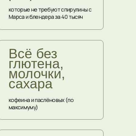
лавное
а организма