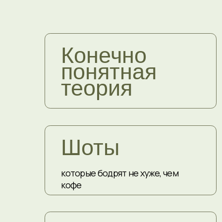
Про-глутатион
блюда
это когда еда реально включает
твою антиоксидантную систему